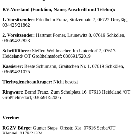
KV-Vorstand (Funktion, Name, Anschrift und Telefon):
1. Vorsitzender:
Friedhelm Franz, Stolzenhain 7, 06722 Droyßig,
034425/21862
2. Vorsitzender:
Hartmut Forner, Launewitz 8, 07619 Schkölen,
036694/22823
Schriftführer:
Steffen Wohlmacher, Im Unterdorf 7, 07613
Heideland/ OT Großhelmsdorf; 036691/52019
Kassierer:
Beate Schumann, Graitschen Nr. 1, 07619 Schkölen,
036694/21075
Tierhygienebeauftrager:
Nicht besetzt
Ringwart:
Bernd Franz, Zum Schulplatz 16, 07613 Heideland /OT
Großhelmsdorf; 036691/52005
Vereine:
RGZV Bürge:
Gunter Staps, Ortsstr. 31a, 07616 Serba/OT
Klengel, 0179/21324