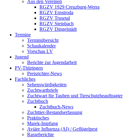
Aus den Vereinen
RGZV 1929 Creuzburg-Werra
RGZV Ernstroda
RGZV Trusetal
RGZV Steinbach
RGZV Dingelstädt
Termine
Terminübersicht
Schaukalender
Vorschau LV
Jugend
Berichte zur Jugendarbeit
PV-Thüringen
Preisrichter-News
Fachliches
Sehenswürdigkeiten
Zuchtwartbriefe
Zuchtwart für Tauben und Tierschutzbeauftragter
Zuchtbuch
Zuchtbuch-News
Zuchttier-Bestandserfassung
Praktisches
Marek-Impfung
Aviäre Influenza (AI) / Geflügelpest
Rasseberichte