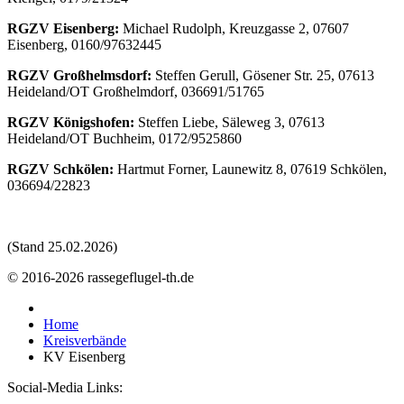
RGZV Eisenberg:
Michael Rudolph, Kreuzgasse 2, 07607
Eisenberg, 0160/97632445
RGZV Großhelmsdorf:
Steffen Gerull, Gösener Str. 25, 07613
Heideland/OT Großhelmdorf, 036691/51765
RGZV Königshofen:
Steffen Liebe, Säleweg 3, 07613
Heideland/OT Buchheim, 0172/9525860
RGZV Schkölen:
Hartmut Forner, Launewitz 8, 07619 Schkölen,
036694/22823
(Stand 25.02.2026)
© 2016-2026 rassegeflugel-th.de
Home
Kreisverbände
KV Eisenberg
Social-Media Links: