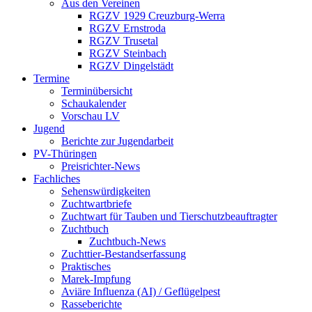
Aus den Vereinen
RGZV 1929 Creuzburg-Werra
RGZV Ernstroda
RGZV Trusetal
RGZV Steinbach
RGZV Dingelstädt
Termine
Terminübersicht
Schaukalender
Vorschau LV
Jugend
Berichte zur Jugendarbeit
PV-Thüringen
Preisrichter-News
Fachliches
Sehenswürdigkeiten
Zuchtwartbriefe
Zuchtwart für Tauben und Tierschutzbeauftragter
Zuchtbuch
Zuchtbuch-News
Zuchttier-Bestandserfassung
Praktisches
Marek-Impfung
Aviäre Influenza (AI) / Geflügelpest
Rasseberichte