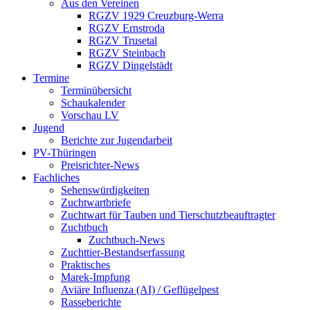
Aus den Vereinen
RGZV 1929 Creuzburg-Werra
RGZV Ernstroda
RGZV Trusetal
RGZV Steinbach
RGZV Dingelstädt
Termine
Terminübersicht
Schaukalender
Vorschau LV
Jugend
Berichte zur Jugendarbeit
PV-Thüringen
Preisrichter-News
Fachliches
Sehenswürdigkeiten
Zuchtwartbriefe
Zuchtwart für Tauben und Tierschutzbeauftragter
Zuchtbuch
Zuchtbuch-News
Zuchttier-Bestandserfassung
Praktisches
Marek-Impfung
Aviäre Influenza (AI) / Geflügelpest
Rasseberichte